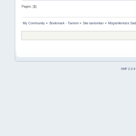
Pages: [
1
]
My Community
»
Bookmark - Tanıtım
»
Site tanıtımları
»
Müşterilerinize S
SMF 2.0.9