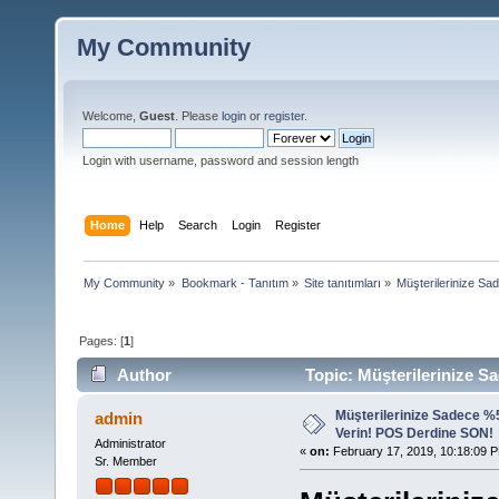
My Community
Welcome,
Guest
. Please
login
or
register
.
Login with username, password and session length
Home
Help
Search
Login
Register
My Community
»
Bookmark - Tanıtım
»
Site tanıtımları
»
Müşterilerinize S
Pages: [
1
]
Author
Topic: Müşterilerinize 
915 times)
Müşterilerinize Sadece %
admin
Verin! POS Derdine SON!
Administrator
«
on:
February 17, 2019, 10:18:09 
Sr. Member