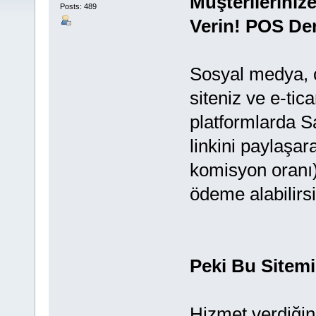
Müşterilerini
Posts: 489
Verin! POS De
Sosyal medya, o
siteniz ve e-tica
platformlarda 
linkini paylaşa
komisyon oranı)
ödeme alabilirsi
Peki Bu Sitem
Hizmet verdiğin