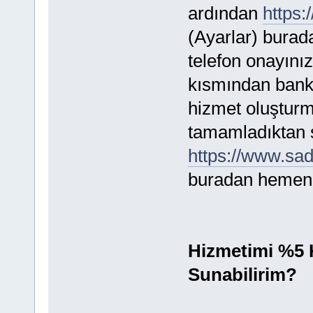
ardından
https
(Ayarlar) burada
telefon onayını
kısmından banka 
hizmet oluşturm
tamamladıktan 
https://www.s
buradan hemen b
Hizmetimi %5 
Sunabilirim?