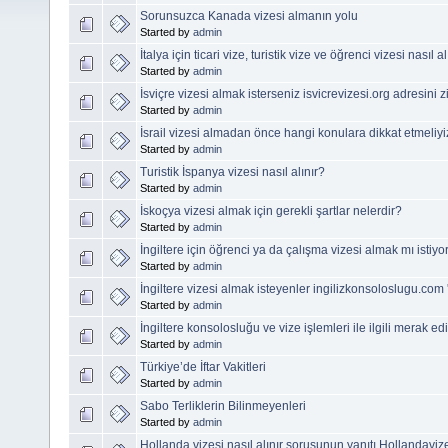
Sorunsuzca Kanada vizesi almanın yolu
Started by
admin
İtalya için ticari vize, turistik vize ve öğrenci vizesi nasıl al
Started by
admin
İsviçre vizesi almak isterseniz isvicrevizesi.org adresini z
Started by
admin
İsrail vizesi almadan önce hangi konulara dikkat etmeliy
Started by
admin
Turistik İspanya vizesi nasıl alınır?
Started by
admin
İskoçya vizesi almak için gerekli şartlar nelerdir?
Started by
admin
İngiltere için öğrenci ya da çalışma vizesi almak mı istiy
Started by
admin
İngiltere vizesi almak isteyenler ingilizkonsoloslugu.com 
Started by
admin
İngiltere konsolosluğu ve vize işlemleri ile ilgili merak e
Started by
admin
Türkiye’de İftar Vakitleri
Started by
admin
Sabo Terliklerin Bilinmeyenleri
Started by
admin
Hollanda vizesi nasıl alınır sorusunun yanıtı Hollandaviz