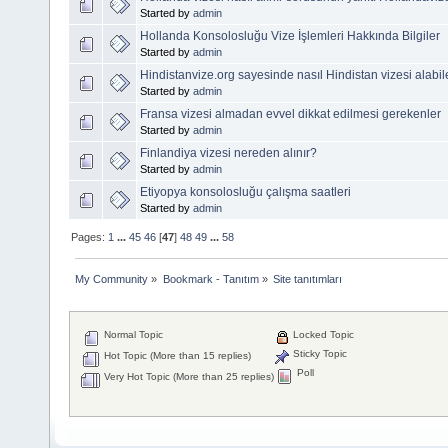
Started by
admin
Hollanda Konsolosluğu Vize İşlemleri Hakkında Bilgiler
Started by
admin
Hindistanvize.org sayesinde nasıl Hindistan vizesi alabil
Started by
admin
Fransa vizesi almadan evvel dikkat edilmesi gerekenler
Started by
admin
Finlandiya vizesi nereden alınır?
Started by
admin
Etiyopya konsolosluğu çalışma saatleri
Started by
admin
Pages:
1
...
45
46
[
47
]
48
49
...
58
My Community
»
Bookmark - Tanıtım
»
Site tanıtımları
Normal Topic
Locked Topic
Sticky Topic
Hot Topic (More than 15 replies)
Poll
Very Hot Topic (More than 25 replies)