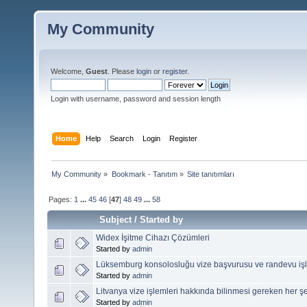
My Community
Welcome,
Guest
. Please
login
or
register
.
Login with username, password and session length
Home
Help
Search
Login
Register
My Community
»
Bookmark - Tanıtım
»
Site tanıtımları
Pages:
1
...
45
46
[
47
]
48
49
...
58
Subject
/
Started by
Widex İşitme Cihazı Çözümleri
Started by
admin
Lüksemburg konsolosluğu vize başvurusu ve randevu işl
Started by
admin
Litvanya vize işlemleri hakkında bilinmesi gereken her ş
Started by
admin